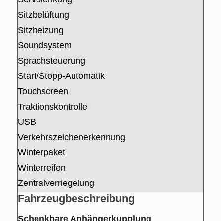
Sitzbelüftung
Sitzheizung
Soundsystem
Sprachsteuerung
Start/Stopp-Automatik
Touchscreen
Traktionskontrolle
USB
Verkehrszeichenerkennung
Winterpaket
Winterreifen
Zentralverriegelung
Fahrzeug­beschreibung
Schenkbare Anhängerkupplung